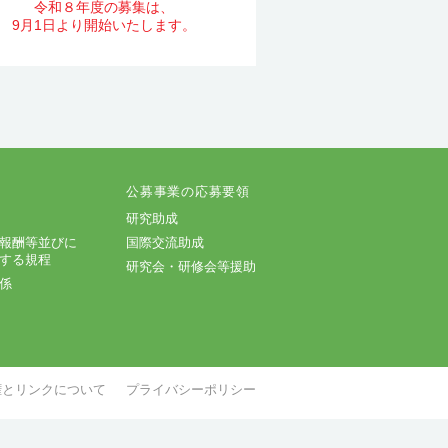
令和８年度の募集は、
9月1日より開始いたします。
開
公募事業の応募要領
研究助成
報酬等並びに
国際交流助成
する規程
研究会・研修会等援助
係
権とリンクについて
プライバシーポリシー