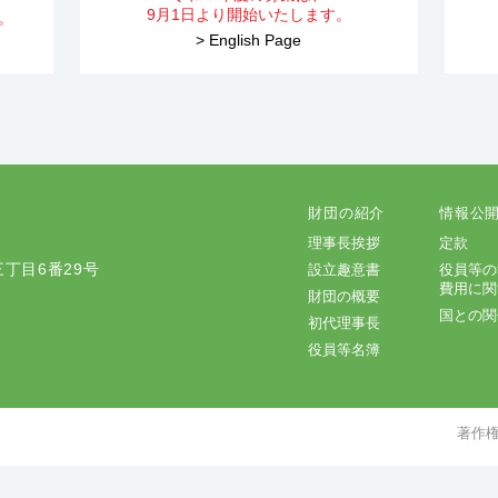
9月1日より開始いたします。
。
> English Page
財団の紹介
情報公
理事長挨拶
定款
三丁目6番29号
設立趣意書
役員等の
費用に関
財団の概要
国との関
初代理事長
役員等名簿
著作