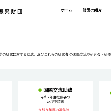
興和生命科学振興財団 - Kowa L
ホーム
財団の紹介
学の研究に対する助成、及びこれらの研究者 の国際交流や研究会・研
国際交流助成
令和7年度推薦要領
及び申請書
令和８年度の募集は、