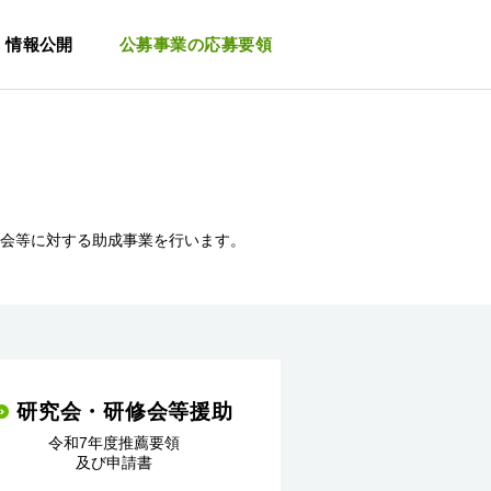
ife Science Foundation
情報公開
公募事業の応募要領
修会等に対する助成事業を行います。
研究会・研修会等援助
令和7年度推薦要領
及び申請書